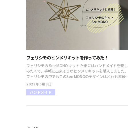
フェリシモのヒンメリキットを作ってみた！
フェリシモの See MONO キット たまにはハンドメイドを楽し
みたくて、手軽に出来そうなヒンメリキットを購入しました
フェリシモの中でもこのSee MONOのデザインはどれも素敵
ワクワクしますよね。今回はお試しでヒンメリキットを購入
2023年6月9日
てみました！ 箱の中にはこんな感じのストローが入っていま
ハンドメイド
す。それを決まった長さにハサミでカットして糸で組んでい
ます。きれいなカタチに仕上げるのが難しくて何度もやり直
てしまいましたが、やっとこ完成！（１つだけですが…） たま
には自分時間を過ごすのもいいものですね！あと２つ残って
るので頑張ります！