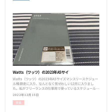
細】カバー付きガラスボトル300ml ヘザーDesign
Watts（ワッツ）の2023年A5サイ
Watts（ワッツ）の2023年A5サイズマンスリースケジュー
ル帳 師走に入り、なんとなく気ぜわしい12月に入りまし
た。私がフリーランスの仕事用で使っているスケジュール帳
は革製のシステム手帳なのですが、毎日の情報を記録をする
2022年12月15日
ためのマンスリーが欲しいと思ってWattsへ。 殴り書きす
るモノだから、安くてもいい。とあまり期待せずに探しに行
文具
ったのですが、なかなか良いデザインの2023年A5