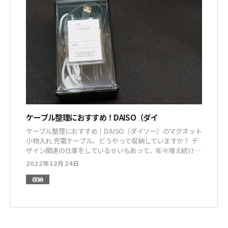
ケーブル整理におすすめ！DAISO（ダイ
ケーブル整理におすすめ！DAISO（ダイソー）のマグネット
小物入れ 充電ケーブル、どうやって収納していますか？ デ
ザイン関連の仕事をしているせいもあって、年々増え続ける
充電ケーブル。なんとか整理したくていろいろ探していたの
2022年12月24日
ですが、先日DAISO（ダイソー）でちょうど良いケースを見
つけました！ マグネットが付いた小物入れと合皮製のコー
収納
ドクリップ（４個入り）です。ケーブルをまとめる