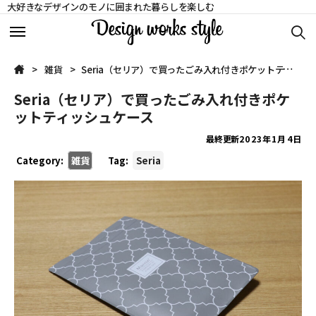
大好きなデザインのモノに囲まれた暮らしを楽しむ
インテリア
インテリア
雑貨
Seria（セリア）で買ったごみ入れ付きポケットティッシュケース
Seria（セリア）で買ったごみ入れ付きポケ
キッチン
キッチン
ットティッシュケース
最終更新
2023年1月4日
収納
収納
Category:
雑貨
Tag:
Seria
文具
文具
雑貨
雑貨
ハンドメイド
ハンドメイド