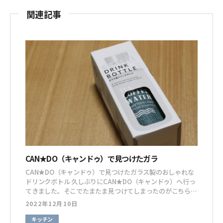
関連記事
CAN★DO（キャンドゥ）で見つけたガラ
CAN★DO（キャンドゥ）で見つけたガラス製のおしゃれな
ドリンクボトル 久しぶりにCAN★DO（キャンドゥ）へ行っ
てきました。そこでたまたま見つけてしまったのがこちらの
ガラス製のドリンクボトル。ガラス製なので熱めの飲み物を
2022年12月10日
入れることもでき、保温・保冷力を保つためのカバーもセッ
トで付いている機能的なドリンクボトルです。 【商品詳
キッチン