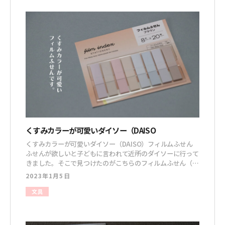
くすみカラーが可愛いダイソー（DAISO
くすみカラーが可愛いダイソー（DAISO）フィルムふせん
ふせんが欲しいと子どもに言われて近所のダイソーに行って
きました。そこで見つけたのがこちらのフィルムふせん（ブ
ラウン系）です！ くすみカラーがおしゃれなフィルムタイ
2023年1月5日
プのふせんです ふせんは８色×20枚入りで、透明のケース
に入っています。写真はちょっと隠れてしまいましたが、メ
文具
モ書きができるシールがついていました。（名前用でし